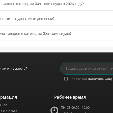
овинки в категории Женские снуды в 2026 году?
Женские снуды самые дешевые?
ена товаров в категории Женские снуды?
ях и скидках?
Я прочитал
Политика конф
рмация
Рабочее время
 нас
ПН-СБ 09:00 - 19:00
а и Оплата