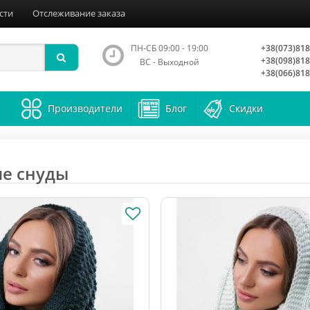
сти
Отслеживание заказа
ПН-СБ 09:00 - 19:00
+38(073)818
+38(098)818
ВС - Выходной
+38(066)818
Производители
Блог
Скидки
е снуды