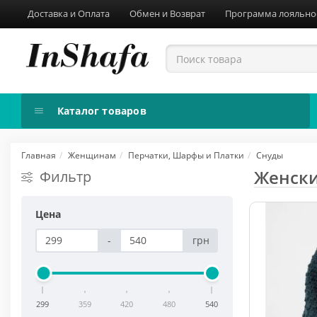
Доставка и Оплата
Обмен и Возврат
Программа лояльно
Каталог товаров
Главная
Женщинам
Перчатки, Шарфы и Платки
Снуды
Женски
Фильтр
Цена
-
грн
299
359
420
480
540