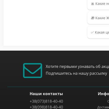
🎀 Какие н
🎁 Какие 
✅ Какая ц
Хотите первыми узнавать об акци
Подпишитесь на нашу рассылку
Наши контакты
Инфо
+38(073)818-40-40
О
+38(098)818-40-40
Доставк