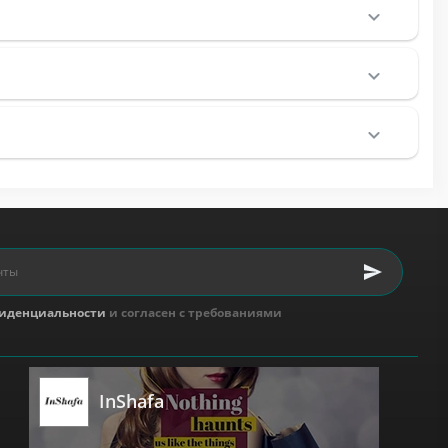
иденциальности
и согласен с требованиями
InShafa