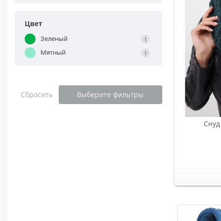
Цвет
Зеленый
1
Мятный
1
Сбросить
Выберите фильтры
Снуд