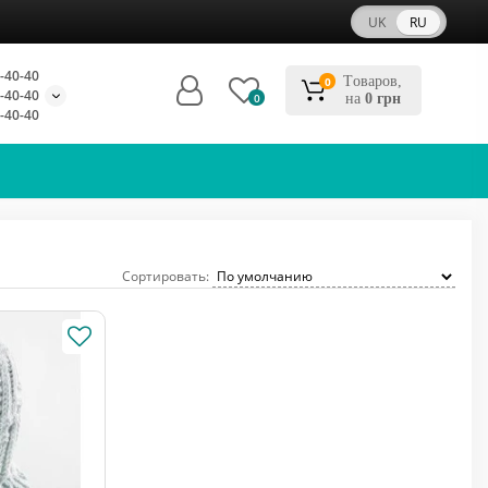
UK
RU
-40-40
Tоваров,
0
-40-40
0
на
0 грн
-40-40
Сортировать: