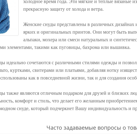
холодное время года. Эти мягкие и теплые вязаные 
прекрасную защиту от холода и ветра.
Женские снуды представлены в различных дизайнах и
ярких и оригинальных принтов. Они могут быть выпо
альпаки, мохера или смеси натуральных и синтетиче
ми элементами, такими как пуговицы, бахрома или вышивка.
ды идеально сочетаются с различными стилями одежды и позволя
ьто, куртками, свитерами или платьями, добавляя нотку изящест
спользованы как в повседневной жизни, так и для создания особ
ы также являются отличным подарком для друзей и близких люде
ость, комфорт и стиль, что делает его желанным приобретением 
модном снуде, который подчеркнет Вашу индивидуальность и пр
Часто задаваемые вопросы о тов