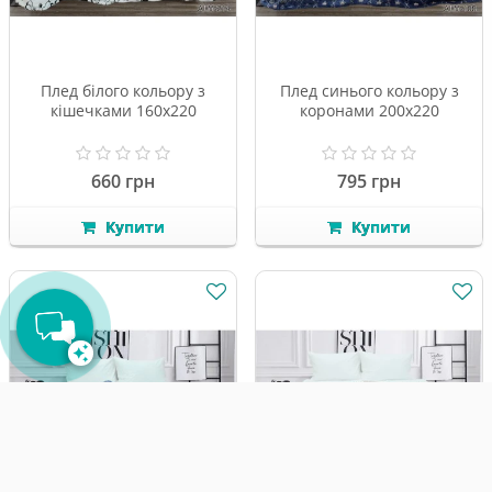
Плед білого кольору з
Плед синього кольору з
кішечками 160х220
коронами 200х220
660 грн
795 грн
Привіт! Я твій AI-помічник.
Підкажу щодо наявності, знайду
Купити
Купити
потрібну річ або підберу розмір за
пару секунд! ⚡