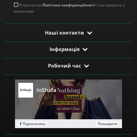
Я прочитав
Політика конфіденційності
і погоджуюсь з
вимогами
Наші контакти
Інформація
Робочий час
InShafa
Підписатись
Поширити