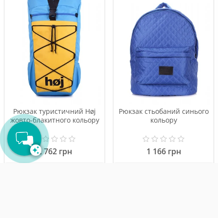
Привіт! Я твій AI-помічник.
Підкажу щодо наявності, знайду
потрібну річ або підберу розмір за
пару секунд! ⚡
Рюкзак туристичний Høj
Рюкзак стьобаний синього
жовто-блакитного кольору
кольору
2 762 грн
1 166 грн
Купити
Купити