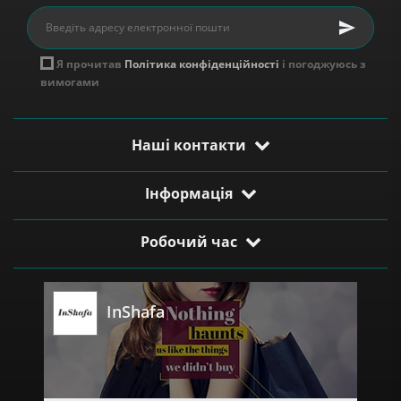
Я прочитав
Політика конфіденційності
і погоджуюсь з
вимогами
Наші контакти
Інформація
Робочий час
InShafa