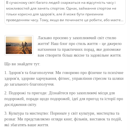
В сучасному світі багато людей скаржаться на відсутність часу і
можливостей для занять спортом. Однак, займання спортом не
тільки корисно для здоров'я, але й може бути приємним
проведенням часу. Тому, якщо ви починаєте це робити, або маєте
ідеї як продовжити, то пропонуємо ознайомитися з деякими пор..
Ласкаво просимо у захоплюючий світ стилю
життя! Наш блог про стиль життя – це джерело
натхнення та практичних порад, яке допоможе
вам створити більш якісне та задовільне життя.
Що ви знайдете тут:
1. Здоров'я та благополуччя: Ми говоримо про фізичне та психічне
здоров'я, здорове харчування, фітнес, управління стресом та шляхи
до загального благополуччя.
2. Подорожі та пригоди: Дізнайтеся про захоплюючі місця для
подорожей, поради щодо подорожей, ідеї для пригод та історії про
дослідження світу.
3. Культура та мистецтво: Пориньте у світ культури, мистецтва та
розваг. Ми представляємо огляди книг, фільмів, виставок та подій,
які збагатять ваше життя.