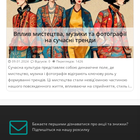
Вплив мистецтва, музики та фотографії
на сучасні тренди
09.01.2024
Відгуків: 0
Переглядів: 1426
Сучасна культура представляє собою динамічне поле, де
мистецтво, музика і фотографія відіграють ключову роль у
формуванні трендів. Ці мистецтва стали невід'ємною частиною
нашого повсякденного життя, впливаючи на сприйняття, стиль і
вподобання. У даній статті ми розглянемо, як мистецтво, музика і
фот..
Бажаєте першими дізнаватися про акції та знижки?
Підпишіться на нашу розсилку