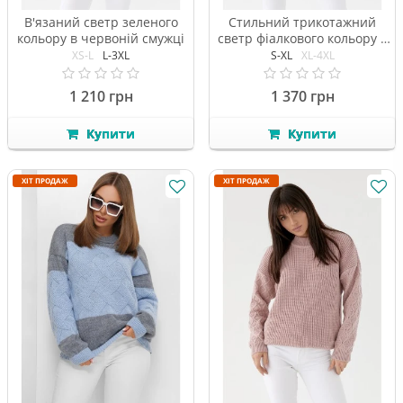
В'язаний светр зеленого
Стильний трикотажний
кольору в червоній смужці
светр фіалкового кольору в
зірочку
XS-L
L-3XL
S-XL
XL-4XL
1 210 грн
1 370 грн
Купити
Купити
ХІТ ПРОДАЖ
ХІТ ПРОДАЖ