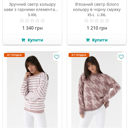
Зручний светр кольору
В'язаний светр білого
кави з гарними елементами
кольору в чорну смужку
в'язання
S-XXL
XS-L
L-3XL
1 340 грн
1 210 грн
Купити
Купити
ХІТ ПРОДАЖ
ХІТ ПРОДАЖ