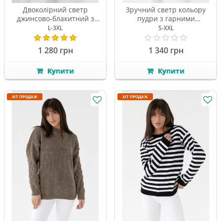
Двоколірний светр
Зручний светр кольору
джинсово-блакитний з
пудри з гарними
елементами в'язки
елементами в'язання
L-3XL
S-XXL
1 280 грн
1 340 грн
Купити
Купити
ХІТ ПРОДАЖ
ХІТ ПРОДАЖ