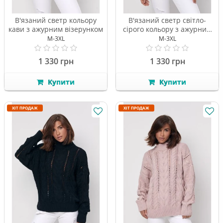
В'язаний светр кольору
В'язаний светр світло-
кави з ажурним візерунком
сірого кольору з ажурним
візерунком
M-3XL
M-3XL
1 330 грн
1 330 грн
Купити
Купити
ХІТ ПРОДАЖ
ХІТ ПРОДАЖ