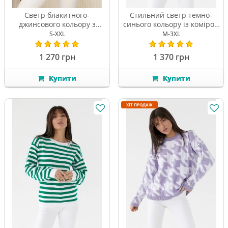
Светр блакитного-
Стильний светр темно-
джинсового кольору з
синього кольору із коміром
коміром стійка
стійка
S-XXL
M-3XL
1 270 грн
1 370 грн
Купити
Купити
ХІТ ПРОДАЖ