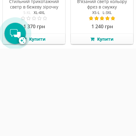
Підкажу щодо наявності, знайду
Стильний трикотажний
В'язаний светр кольору
потрібну річ або підберу розмір за
светр в бежеву зірочку
фрез в смужку
пару секунд! ⚡
S-XL
XL-4XL
XS-L
L-3XL
1 370 грн
1 240 грн
Купити
Купити
ХІТ ПРОДАЖ
ХІТ ПРОДАЖ
В'язаний светр білого
В'язаний светр чорного