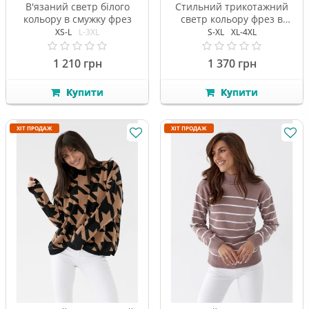
В'язаний светр білого
Стильний трикотажний
кольору в смужку фрез
светр кольору фрез в
зірочку
XS-L
L-3XL
S-XL
XL-4XL
1 210 грн
1 370 грн
Купити
Купити
ХІТ ПРОДАЖ
ХІТ ПРОДАЖ
Привіт! Я твій AI-помічник.