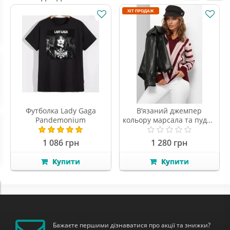
ХІТ ПРОДАЖ
Футболка Lady Gaga
В’язаний джемпер
Pandemonium
кольору марсала та пудра
з візерунком
геометричних ліній
1 086 грн
1 280 грн
Купити
Купити
ХІТ ПРОДАЖ
ХІТ ПРОДАЖ
Бажаєте першими дізнаватися про акції та знижки?