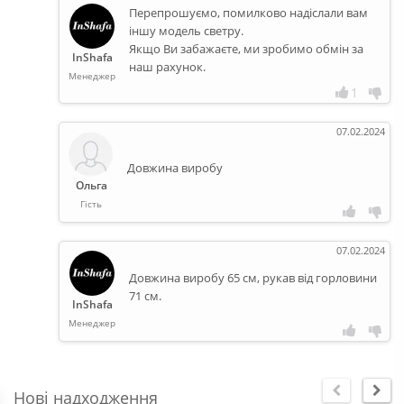
Перепрошуємо, помилково надіслали вам
іншу модель светру.
Якщо Ви забажаєте, ми зробимо обмін за
InShafa
наш рахунок.
Менеджер
1
07.02.2024
Довжина виробу
Ольга
Гість
07.02.2024
Довжина виробу 65 см, рукав від горловини
71 см.
InShafa
Менеджер
Нові надходження