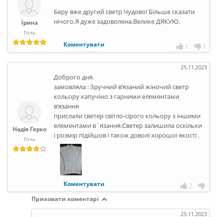
Беру вже другий светр.Чудово! Більше сказати
нічого.Я дуже задоволена.Велике ДЯКУЮ.
Їрина
Гість
Коментувати
1
1
25.11.2023
Доброго дня.
замовляла : Зручний в’язаний жіночий светр
кольору капучіно з гарними елементами
в’язання
прислали светер світло-сірого кольору з іншими
елементами в`язання.Светер залишила оскільки
Надія Герко
і розмір підійшов і також доволі хорошої якості .
Гість
Коментувати
2
Приховати коментарі
25.11.2023