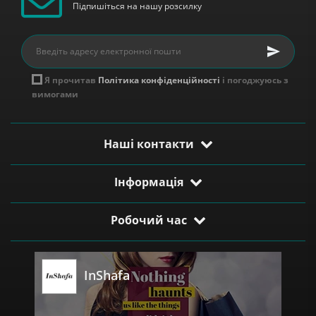
Підпишіться на нашу розсилку
Я прочитав
Політика конфіденційності
і погоджуюсь з
вимогами
В'язаний светр кольору
В'язаний светр білого
фрез з елементами в'язання
кольору в смужку
Наші контакти
1 280 грн
1 240 грн
Купити
Купити
Інформація
Робочий час
InShafa